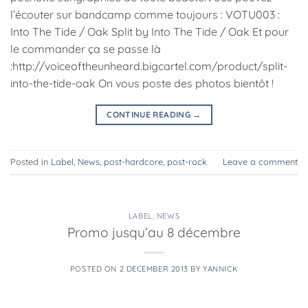
l’écouter sur bandcamp comme toujours : VOTU003 :
Into The Tide / Oak Split by Into The Tide / Oak Et pour
le commander ça se passe là
:http://voiceoftheunheard.bigcartel.com/product/split-
into-the-tide-oak On vous poste des photos bientôt !
CONTINUE READING
→
Posted in
Label
,
News
,
post-hardcore
,
post-rock
Leave a comment
LABEL
,
NEWS
Promo jusqu’au 8 décembre
POSTED ON
2 DECEMBER 2013
BY
YANNICK