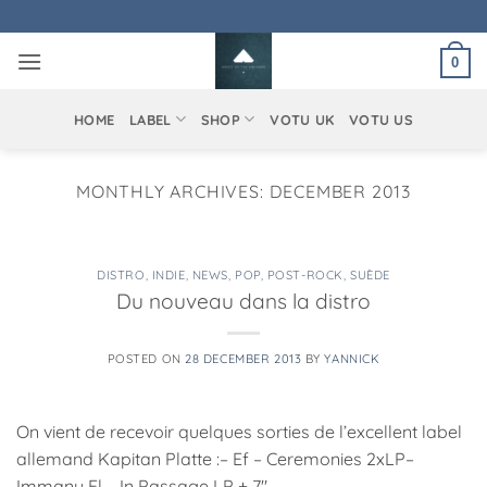
Skip
to
0
content
HOME
LABEL
SHOP
VOTU UK
VOTU US
MONTHLY ARCHIVES:
DECEMBER 2013
DISTRO
,
INDIE
,
NEWS
,
POP
,
POST-ROCK
,
SUÈDE
Du nouveau dans la distro
POSTED ON
28 DECEMBER 2013
BY
YANNICK
On vient de recevoir quelques sorties de l’excellent label
allemand Kapitan Platte :– Ef – Ceremonies 2xLP–
Immanu El – In Passage LP + 7″