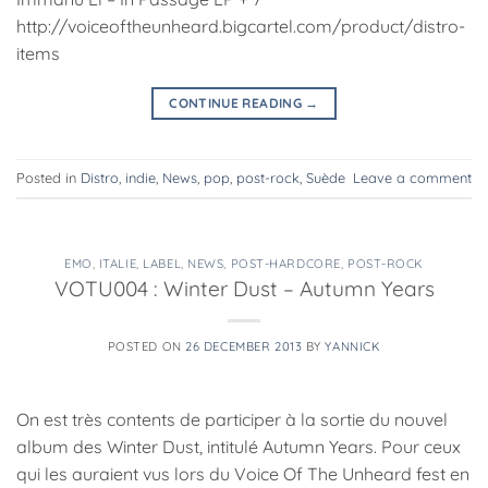
http://voiceoftheunheard.bigcartel.com/product/distro-
items
CONTINUE READING
→
Posted in
Distro
,
indie
,
News
,
pop
,
post-rock
,
Suède
Leave a comment
EMO
,
ITALIE
,
LABEL
,
NEWS
,
POST-HARDCORE
,
POST-ROCK
VOTU004 : Winter Dust – Autumn Years
POSTED ON
26 DECEMBER 2013
BY
YANNICK
On est très contents de participer à la sortie du nouvel
album des Winter Dust, intitulé Autumn Years. Pour ceux
qui les auraient vus lors du Voice Of The Unheard fest en