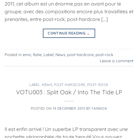
2011, cet album est un énorme pas en avant pour le
groupe, avec des compositions encore plus travaillées et
prenantes, entre post-rock, post-hardcore […]
CONTINUE READING
→
Posted in
emo
,
Italie
,
Label
,
News
,
post-hardcore
,
post-rock
Leave a comment
LABEL
,
NEWS
,
POST-HARDCORE
,
POST-ROCK
VOTU003 : Split Oak / Into The Tide LP
POSTED ON
19 DECEMBER 2013
BY
YANNICK
Il est enfin arrivé ! Un superbe LP transparent avec une
pochette sérigraphiée de toute beauté.Vous pouvez